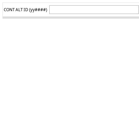
CONT ALT ID (yy####)