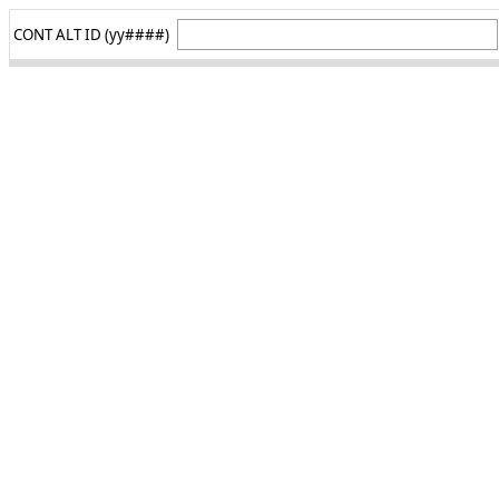
CONT ALT ID (yy####)